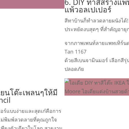
6. DIY ทาสีสร้างแพ
แพ้วอลเปเปอร์
สีทาบ้านก็ทําลวดลายผนังได้
ประหยัดงบสุดๆ ที่สําคัญอา
จากภาพเพนท์ลายแพทเทิร์นดอ
Tan 1167
ด้วยสีเบนจามินมอร์ เลือกสีรุ
ปลอดภัย
ี่ยนโต๊ะเพลนๆให้มี
cil
จอร์แบบง่ายและสุดเก๋คือการ
ม่พิมพ์ลวดลายที่คุณถูกใจ
มี เพียงตัวเดียวในโลก สวยงาม