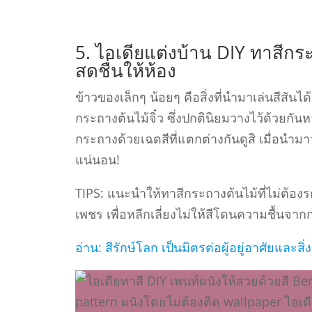
5. ไอเดียแต่งบ้าน DIY ทาสีกร
สดชื่นให้ห้อง
ข้าวของเล็กๆ น้อยๆ คือสิ่งที่นํามาเล่นสีสันได้ง
กระถางต้นไม้จิ๋ว ซึ่งปกตินิยมวางไว้ด้วยก
กระถางด้วยเฉดสีที่แตกต่างกันดูสิ เมื่อนํามาว
แน่นอน!
TIPS: แนะนําให้ทาสีกระถางต้นไม้ที่ไม่ต้องร
เพชร เพื่อหลีกเลี่ยงไม่ให้สีโดนความชื้นจาก
อ่าน: สีรักษ์โลก เป็นมิตรต่อผู้อยู่อาศัยและสิ