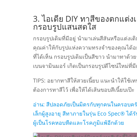
3. ไอเดีย DIY ทาสีของตกแต่งเดิ
กรอบรูปแสนสดใส
กรอบรูปเดิมที่มีอยู่ นํามาเล่นสีสันหรือแต่งเ
คุณค่าให้กับรูปแห่งความทรงจําของคุณได้อย่า
ที่ได้เห็น กรอบรูปเดิมเป็นสีขาว นํามาทาด้ว
เบนจามินมอร์ เกิดเป็นกรอบรูปดีไซน์ใหม่ที่มี
TIPS: อยากทาสีให้สวยเนี้ยบ แนะนําให้ใช้เทป
ต้องการทาสีไว้ เพื่อให้ได้เส้นขอบสีเนี้ยบเป๊ะ
อ่าน: สีปลอดภัยเป็นมิตรกับทุกคนในครอบครัว
เล็กผู้สูงอายุ สีทาภายในรุ่น Eco Spec® ได
ผู้เป็นโรคหอบหืดและโรคภูมิแพ้อีกด้วย