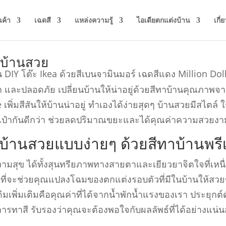
นค้า
เฉดสี
แหล่งความรู้
ไอเดียตกแต่งบ้าน
เกี่
งบ้านสวย
นุก และปลอดภัย เปลี่ยนบ้านให้น่าอยู่ด้วยสีทาบ้านคุณภา
ิ่มสีสันให้บ้านน่าอยู่ ทําเองได้ง่ายสุดๆ บ้านสวยมีสไตล์ ใช
๋ากันดีกว่า ช่วยลดปริมาณขยะและได้คุณค่าความสวยงา
งบ้านสวยแบบง่ายๆ ด้วยสีทาบ้านพร
ความสุข ได้ทั้งสุนทรียภาพทางสายตาและเยียวยาจิตใจที่เหนื่อ
องที่จะช่วยคุณแปลงโฉมของตกแต่งรอบตัวที่มีในบ้านให้สวยข
ดิมเพิ่มเติมคือคุณค่าที่ได้จากนํ้าพักนํ้าแรงของเรา ประยุกต์
ทาสี รับรองว่าคุณจะต้องพอใจกับผลลัพธ์ที่ได้อย่างแน่