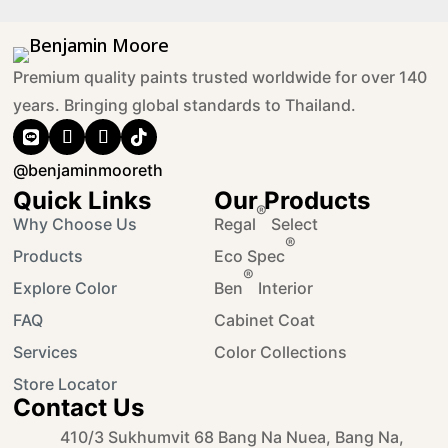
Premium quality paints trusted worldwide for over 140
years. Bringing global standards to Thailand.
@benjaminmooreth
Quick Links
Our Products
®
Why Choose Us
Regal
Select
®
Products
Eco Spec
®
Explore Color
Ben
Interior
FAQ
Cabinet Coat
Services
Color Collections
Store Locator
Contact Us
410/3 Sukhumvit 68 Bang Na Nuea, Bang Na,