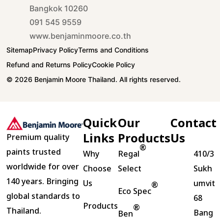
Bangkok 10260
091 545 9559
www.benjaminmoore.co.th
Sitemap
Privacy Policy
Terms and Conditions
Refund and Returns Policy
Cookie Policy
© 2026 Benjamin Moore Thailand. All rights reserved.
Quick
Our
Contact
Links
Products
Us
Premium quality
®
paints trusted
Why
Regal
410/3
worldwide for over
Choose
Select
Sukh
140 years. Bringing
Us
umvit
®
Eco Spec
global standards to
68
Products
®
Thailand.
Bang
Ben