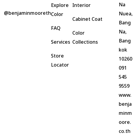
Na
Explore
Interior
@benjaminmooreth
Nuea,
Color
Cabinet Coat
Bang
FAQ
Na,
Color
Bang
Services
Collections
kok
Store
10260
Locator
091
545
9559
www.
benja
minm
oore.
co.th