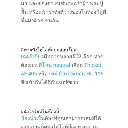
มา และของต่างๆเช่นตะกร้าผ้า พรมปู
พื้น หรือแม้กระทั่งที่วางของในห้องก็ดูดี
ขึ้นมาด้วยเช่นกัน
สีทาผนังไฮไลท์แบบอ่อนโยน
เฉดสีเขียว
มีหลากหลายสีให้เลือก หาก
ต้องการ
สีโทน neutral
เลือก
Thicket
AF-405
หรือ
Guilford Green HC-116
ซึ่งเข้ากันได้ดีกับเฉดสีขาว
ผนังไฮไลท์ในห้องน้ำ
ห้องน้ำ
เป็นห้องที่คุณสามารถเล่นสีได้
ง่าย ภาพนี้ผนังไฮไลท์สีเทารอบบาน