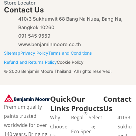
Store Locator
Contact Us
410/3 Sukhumvit 68 Bang Na Nuea, Bang Na,
Bangkok 10260
091 545 9559
www.benjaminmoore.co.th
Sitemap
Privacy Policy
Terms and Conditions
Refund and Returns Policy
Cookie Policy
© 2026 Benjamin Moore Thailand. All rights reserved.
Quick
Our
Contact
Links
Products
Us
Premium quality
®
paints trusted
Why
Regal
Select
410/3
worldwide for over
Choose
Sukhu
®
Eco Spec
140 years. Bringing
Us
mvit