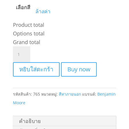
เลือกสี
ล้างค่า
Product total
Options total
Grand total
จำนวน
สี
ทา
หยิบใส่ตะกร้า
Buy now
ภายนอก
รุ่น
Element
รหัสสินค้า:
765
หมวดหมู่:
สีทาภายนอก
แบรนด์:
Benjamin
Guard™
Moore
Exterior
Paint
คำอธิบาย
-