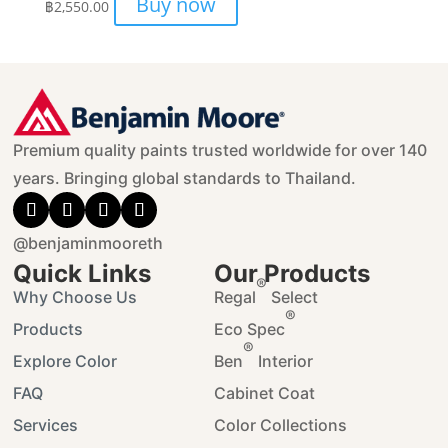
Buy now
฿
2,550.00
Premium quality paints trusted worldwide for over 140
years. Bringing global standards to Thailand.
@benjaminmooreth
Quick Links
Our Products
®
Why Choose Us
Regal
Select
®
Products
Eco Spec
®
Explore Color
Ben
Interior
FAQ
Cabinet Coat
Services
Color Collections