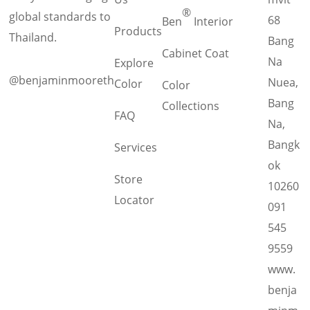
®
global standards to
68
Ben
Interior
Products
Thailand.
Bang
Cabinet Coat
Na
Explore
@benjaminmooreth
Nuea,
Color
Color
Bang
Collections
FAQ
Na,
Bangk
Services
ok
Store
10260
Locator
091
545
9559
www.
benja