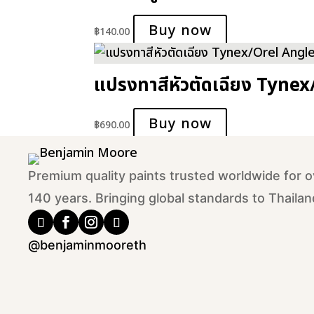
Buy now
฿
140.00
แปรงทาสีหัวตัดเฉียง Tynex
Buy now
฿
690.00
Premium quality paints trusted worldwide for o
140 years. Bringing global standards to Thailan
@benjaminmooreth