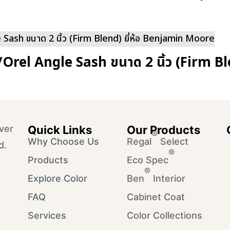
/Orel Angle Sash ขนาด 2 นิ้ว (Firm 
ver
Quick Links
Our Products
®
Why Choose Us
Regal
Select
d.
®
Products
Eco Spec
®
Explore Color
Ben
Interior
FAQ
Cabinet Coat
Services
Color Collections