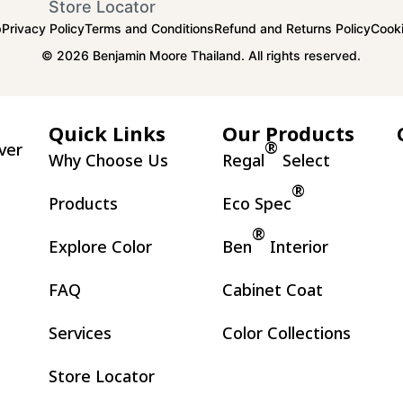
Store Locator
p
Privacy Policy
Terms and Conditions
Refund and Returns Policy
Cooki
© 2026 Benjamin Moore Thailand. All rights reserved.
Quick Links
Our Products
®
ver
Why Choose Us
Regal
Select
.
®
Products
Eco Spec
®
Explore Color
Ben
Interior
FAQ
Cabinet Coat
Services
Color Collections
Store Locator