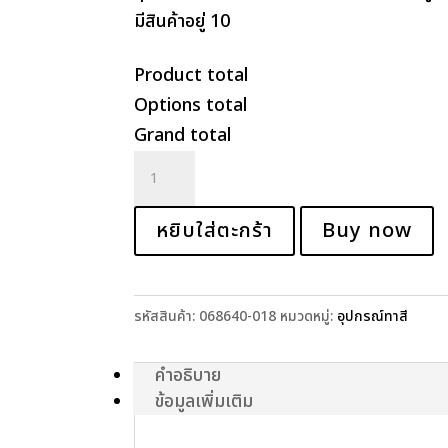
มีสินค้าอยู่ 10
Product total
Options total
Grand total
จำนวน
ลูก
กลิ้ง
หยิบใส่ตะกร้า
Buy now
ทาสี
ภายใน
SHED-
รหัสสินค้า:
068640-018
หมวดหมู่:
อุปกรณ์ทาสี
RESISTANT
ROLLER
คำอธิบาย
ข้อมูลเพิ่มเติม
COVERS
3/8"