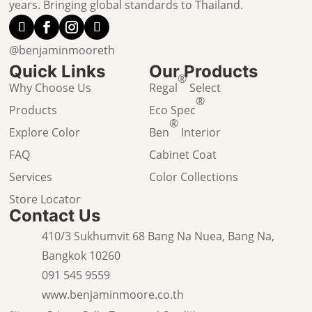
years. Bringing global standards to Thailand.
@benjaminmooreth
Quick Links
Our Products
®
Why Choose Us
Regal
Select
®
Products
Eco Spec
®
Explore Color
Ben
Interior
FAQ
Cabinet Coat
Services
Color Collections
Store Locator
Contact Us
410/3 Sukhumvit 68 Bang Na Nuea, Bang Na,
Bangkok 10260
091 545 9559
www.benjaminmoore.co.th