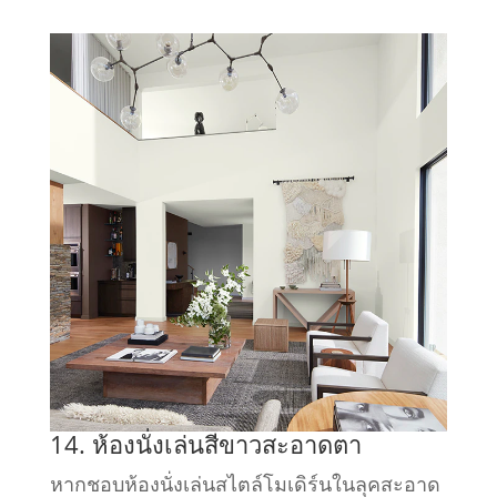
14. ห้องนั่งเล่นสีขาวสะอาดตา
หากชอบห้องนั่งเล่นสไตล์โมเดิร์นในลุคสะอาด